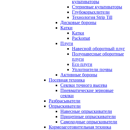
культиваторы
Стерневые культиваторы
Глубокорыхлители
Технология Strip Till
Дисковые бороны
Катки
Катки
Packomat
Плуги
Навесной оборотный плуг
Полунавесные оборотные
плуги
Eco плуги
Уплотнители почвы
Активные бороны
Посевная техника
Сеялки точного высева
Пневматические зерновые
сеялки
Разбрасыватели
Опрыскиватели
Навесные опрыскиватели
Прицепные опрыскиватели
Самоходные опрыскиватели
Кормозаготовительная техника