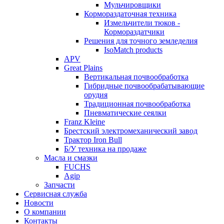
Мульчировщики
Кормораздаточная техника
Измельчители тюков -
Кормораздатчики
Решения для точного земледелия
IsoMatch products
APV
Great Plains
Вертикальная почвообработка
Гибридные почвообрабатывающие
орудия
Традиционная почвообработка
Пневматические сеялки
Franz Kleine
Брестский электромеханический завод
Трактор Iron Bull
Б/У техника на продаже
Масла и смазки
FUCHS
Agip
Запчасти
Сервисная служба
Новости
О компании
Контакты