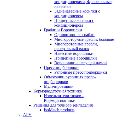
кондиционерами, Фронтальные
навесные
Задненавесные косилки c
кондиционером
Прицепные косилки с
кондиционером
Грабли и Ворошилки
Однороторные грабли
Многороторные грабли, боковые
Многороторные грабли,
центральный валок
Навесные ворошилки
Прицепные ворошилки
Ворошилки с несущей рамой
Пресс-подборщики
Рулонные пресс-подборщики
Обмотчики рулонных пресс-
подборщиков
Мульчировщики
Кормораздаточная техника
Измельчители тюков -
Кормораздатчики
Решения для точного земледелия
IsoMatch products
APV