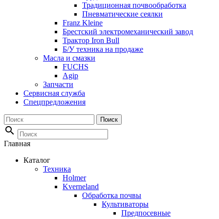
Традиционная почвообработка
Пневматические сеялки
Franz Kleine
Брестский электромеханический завод
Трактор Iron Bull
Б/У техника на продаже
Масла и смазки
FUCHS
Agip
Запчасти
Сервисная служба
Спецпредложения
Поиск
search
Главная
Каталог
Техника
Holmer
Kverneland
Обработка почвы
Культиваторы
Предпосевные