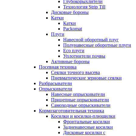
Глубокорыхлители
Технология Strip Till
Дисковые бороны
Катки
Катки
Packomat
Плуги
Навесной оборотный плуг
Полунавесные оборотные плуги
Eco плуги
Уплотнители почвы
Активные бороны
Посевная техника
Сеялки точного высева
Пневматические зерновые сеялки
Разбрасыватели
Опрыскиватели
Навесные опрыскиватели
Прицепные опрыскиватели
Самоходные опрыскиватели
Кормозаготовительная техника
Косилки и косилки-плющилки
Фронтальные косилки
Задненавесные косилки
Дисковые косилки с