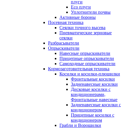
плуги
Eco плуги
Уплотнители почвы
Активные бороны
Посевная техника
Сеялки точного высева
Пневматические зерновые
сеялки
Разбрасыватели
Опрыскиватели
Навесные опрыскиватели
Прицепные опрыскиватели
Самоходные опрыскиватели
Кормозаготовительная техника
Косилки и косилки-плющилки
Фронтальные косилки
Задненавесные косилки
Дисковые косилки с
кондиционерами,
Фронтальные навесные
Задненавесные косилки c
кондиционером
Прицепные косилки с
кондиционером
Грабли и Ворошилки