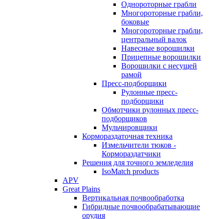
Однороторные грабли
Многороторные грабли,
боковые
Многороторные грабли,
центральный валок
Навесные ворошилки
Прицепные ворошилки
Ворошилки с несущей
рамой
Пресс-подборщики
Рулонные пресс-
подборщики
Обмотчики рулонных пресс-
подборщиков
Мульчировщики
Кормораздаточная техника
Измельчители тюков -
Кормораздатчики
Решения для точного земледелия
IsoMatch products
APV
Great Plains
Вертикальная почвообработка
Гибридные почвообрабатывающие
орудия