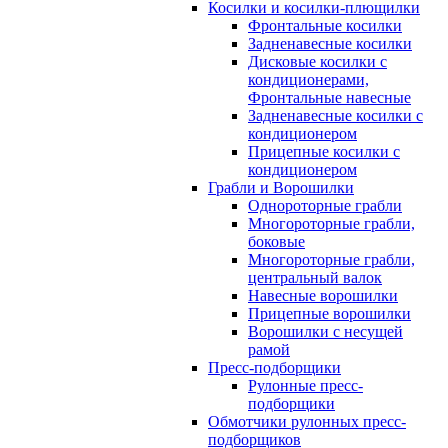
Косилки и косилки-плющилки
Фронтальные косилки
Задненавесные косилки
Дисковые косилки с
кондиционерами,
Фронтальные навесные
Задненавесные косилки c
кондиционером
Прицепные косилки с
кондиционером
Грабли и Ворошилки
Однороторные грабли
Многороторные грабли,
боковые
Многороторные грабли,
центральный валок
Навесные ворошилки
Прицепные ворошилки
Ворошилки с несущей
рамой
Пресс-подборщики
Рулонные пресс-
подборщики
Обмотчики рулонных пресс-
подборщиков