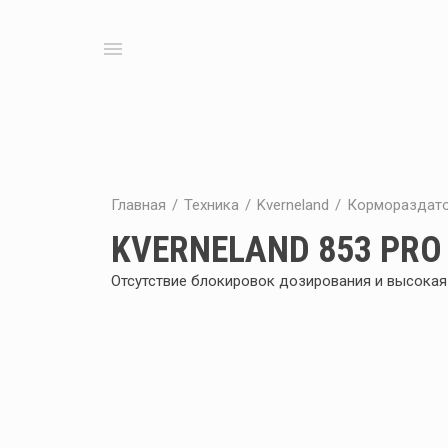
menu
Главная
/
Техника
/
Kverneland
/
Кормораздато
KVERNELAND 853 PRO 
Отсутствие блокировок дозирования и высока