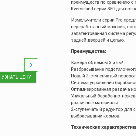
преимуществ по сравнению с 
Kverneland серии 850 для пол
Измельчители серии Pro пред
переработанный маховик, нов
запатентованная система рег
задней дверцей и цепью.
Преимущества:
Камера объемом 3 и 6м³.
chevron_right
Разбрасывание подстилочного
Новый 3-ступенчатый поворот
УЗНАТЬ ЦЕНУ
Система управления барабано
Оптимизированная раздача ко
Уникальный барабанно-ножев
различные материалы.
2-ступенчатый редуктор для 
выбрасывании кормов.
Технические характеристик