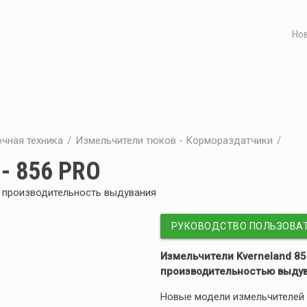
Но
чная техника
/
Измельчители тюков - Кормораздатчики
/
- 856 PRO
я производительность выдувания
РУКОВОДСТВО ПОЛЬЗОВА
Измельчители Kverneland 85
производительностью выду
Новые модели измельчителей K