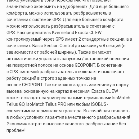
также уменьшить зоны перекрытия, что позволяет
значительно экономить на удобрениях. Для еще большего
комфорта, можно использовать разбрасыватель в
сочетании с системой GPS. Для еще большего комфорта
можно использовать разбрасыватель в сочетании с
GPS. Распределитель Kverneland Exacta CL EW
контролируемый через GPS имеет 2 стандартные секции, а в
сочетании с Basic Section Control до максимум 8 секций (в
зависимости от рабочей ширины). Также он может
автоматически управлять запуском / остановкой внесения
на поворотной полосе на основе GEOPOINT. В сочетании
с GPS-системой разбрасыватель отключает и выключает
работу секций в строго заданных точках на
основе GEOPOINT. Также можно задать изменяемую норму
высева, основанную на картах внесения. Exacta CL EW
может оснащаться универсальными терминалами IsoMatch
Tellus GO, IsoMatch Tellus PRO или любым ISOBUS-
совместимым терминалом трактора. Высочайшая точность
в любых условиях: гарантия качественного разбрасывания!
Экономия затрат и высокое качество: разбрасывание без
проблем!