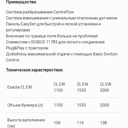
Преимущества:
Система разбрасывания CentreFlow
Система взвешивания с уникальным эталонным датчиком
Панель EasySet для быстрой и легкой установки и
регулировки
Внесение по границе поля больше не проблема!
Совместим с ISOBUS 11783 для легкого соединения
Plug&Play с трактором
Добейтесь максимальной отдачи с помощью Basic Section
Control
Технические характеристики:
CL EW
CL EW
CL EW
Exacta CL EW
1100
1550
2000
Объем бункера (л)
1100
1550
2000
Высота заполнения
100
119
138
(см)