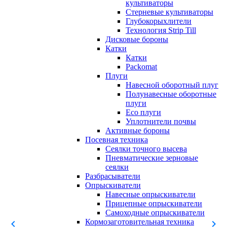
культиваторы
Стерневые культиваторы
Глубокорыхлители
Технология Strip Till
Дисковые бороны
Катки
Катки
Packomat
Плуги
Навесной оборотный плуг
Полунавесные оборотные
плуги
Eco плуги
Уплотнители почвы
Активные бороны
Посевная техника
Сеялки точного высева
Пневматические зерновые
сеялки
Разбрасыватели
Опрыскиватели
Навесные опрыскиватели
Прицепные опрыскиватели
Самоходные опрыскиватели
Кормозаготовительная техника
chevron_left
chevron_right