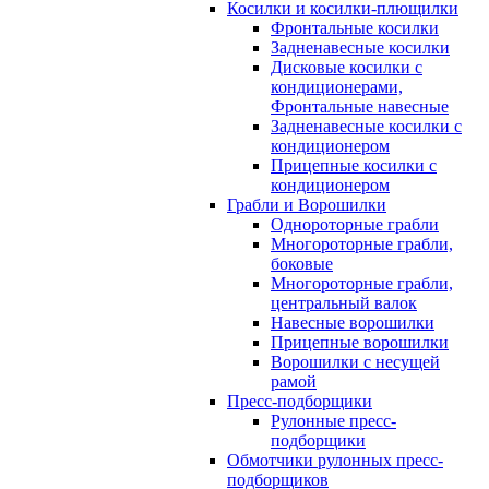
Косилки и косилки-плющилки
Фронтальные косилки
Задненавесные косилки
Дисковые косилки с
кондиционерами,
Фронтальные навесные
Задненавесные косилки c
кондиционером
Прицепные косилки с
кондиционером
Грабли и Ворошилки
Однороторные грабли
Многороторные грабли,
боковые
Многороторные грабли,
центральный валок
Навесные ворошилки
Прицепные ворошилки
Ворошилки с несущей
рамой
Пресс-подборщики
Рулонные пресс-
подборщики
Обмотчики рулонных пресс-
подборщиков