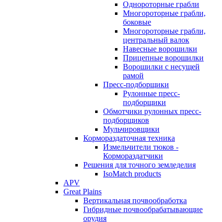
Однороторные грабли
Многороторные грабли,
боковые
Многороторные грабли,
центральный валок
Навесные ворошилки
Прицепные ворошилки
Ворошилки с несущей
рамой
Пресс-подборщики
Рулонные пресс-
подборщики
Обмотчики рулонных пресс-
подборщиков
Мульчировщики
Кормораздаточная техника
Измельчители тюков -
Кормораздатчики
Решения для точного земледелия
IsoMatch products
APV
Great Plains
Вертикальная почвообработка
Гибридные почвообрабатывающие
орудия