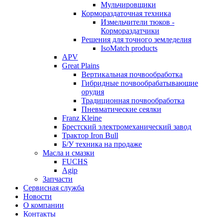
Мульчировщики
Кормораздаточная техника
Измельчители тюков -
Кормораздатчики
Решения для точного земледелия
IsoMatch products
APV
Great Plains
Вертикальная почвообработка
Гибридные почвообрабатывающие
орудия
Традиционная почвообработка
Пневматические сеялки
Franz Kleine
Брестский электромеханический завод
Трактор Iron Bull
Б/У техника на продаже
Масла и смазки
FUCHS
Agip
Запчасти
Сервисная служба
Новости
О компании
Контакты