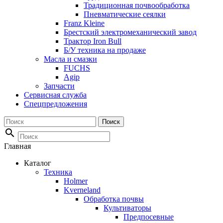
Традиционная почвообработка
Пневматические сеялки
Franz Kleine
Брестский электромеханический завод
Трактор Iron Bull
Б/У техника на продаже
Масла и смазки
FUCHS
Agip
Запчасти
Сервисная служба
Спецпредложения
Поиск
search
Главная
Каталог
Техника
Holmer
Kverneland
Обработка почвы
Культиваторы
Предпосевные