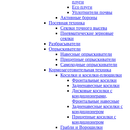
плуги
Eco плуги
Уплотнители почвы
Активные бороны
Посевная техника
Сеялки точного высева
Пневматические зерновые
сеялки
Разбрасыватели
Опрыскиватели
Навесные опрыскиватели
Прицепные опрыскиватели
Самоходные опрыскиватели
Кормозаготовительная техника
Косилки и косилки-плющилки
Фронтальные косилки
Задненавесные косилки
Дисковые косилки с
кондиционерами,
Фронтальные навесные
Задненавесные косилки c
кондиционером
Прицепные косилки с
кондиционером
Грабли и Ворошилки